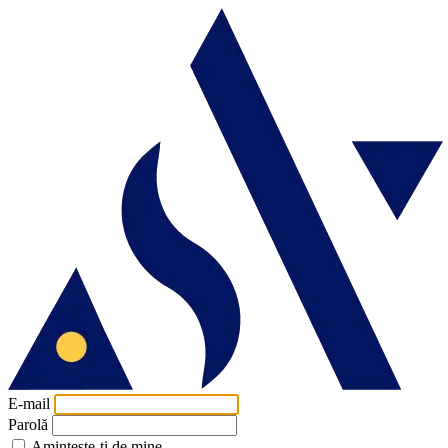
E-mail
Parolă
Amintește-ți de mine